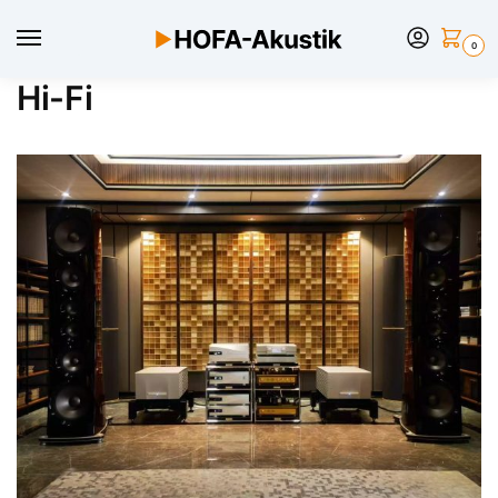
0
Hi-Fi