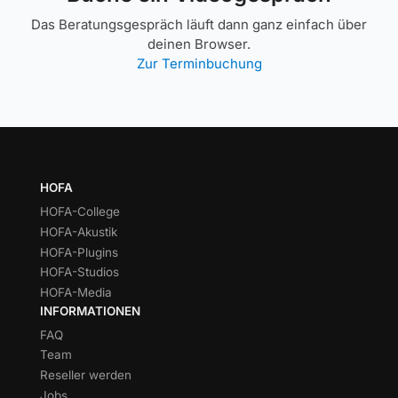
Das Beratungsgespräch läuft dann ganz einfach über
deinen Browser.
Zur Terminbuchung
HOFA
HOFA-College
HOFA-Akustik
HOFA-Plugins
HOFA-Studios
HOFA-Media
INFORMATIONEN
FAQ
Team
Reseller werden
Jobs