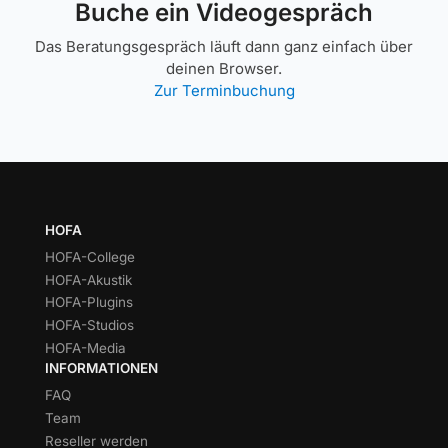
Buche ein Videogespräch
Das Beratungsgespräch läuft dann ganz einfach über
deinen Browser.
Zur Terminbuchung
HOFA
HOFA-College
HOFA-Akustik
HOFA-Plugins
HOFA-Studios
HOFA-Media
INFORMATIONEN
FAQ
Team
Reseller werden