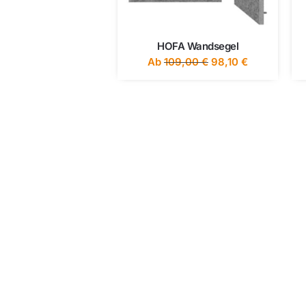
HOFA Wandsegel
Ab
109,00
€
98,10
€
Hast d
Ruf uns einfach an
+49 7251 3472-400