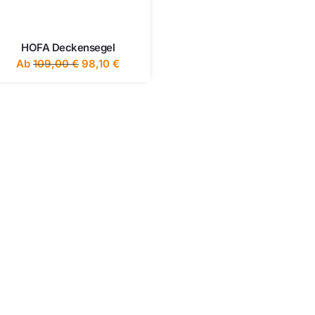
HOFA Deckensegel
Ab
109,00
€
98,10
€
u Fragen zu den HOFA Akustikm
Schreib uns eine Mail
akustik@hofa.de