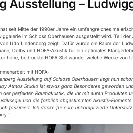
g Ausstellung – Ludwigg
hat seit Mitte der 1990er Jahre ein umfangreiches maleris
galerie im Schloss Oberhausen ausgestellt wird. Teil der Au
 von Udo Lindenberg zeigt. Dafür wurde ein Raum der Ludw
n, Dolby und HOFA-Akustik für ein optimales Klangerlebnis
eter hohe, bedruckte HOFA Stellwände, welche Werke von U
ammenarbeit mit HOFA:
enberg Ausstellung auf Schloss Oberhausen liegt nun scho
Dolby Atmos Studio ist etwas ganz Besonderes geworden und
an der perfekten Raumakustik, die ihr mit euren Produkten
ustiksegel und die farblich abgestimmten Akustik-Elemente
h fasziniert. Ich danke für eure unkomplizierte Unterstütz
ung.“