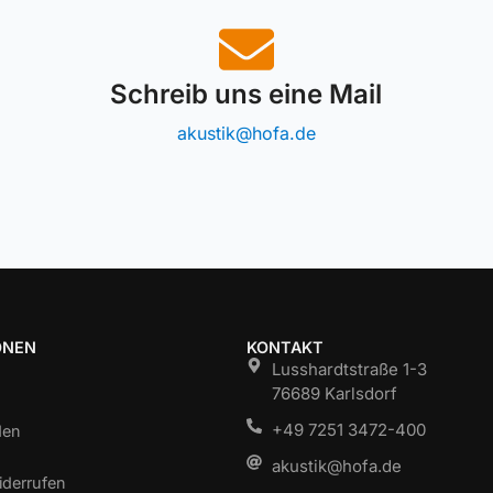
Schreib uns eine Mail
akustik@hofa.de
ONEN
KONTAKT
Lusshardtstraße 1-3
76689 Karlsdorf
+49 7251 3472-400
den
akustik@hofa.de
iderrufen