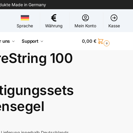
odukte Made in Germany
Sprache
Währung
Mein Konto
Kasse
r uns
Support
0,00
€
0
eString 100
stigungssets
ensegel
 Lieferung innerhalb Deutschlands