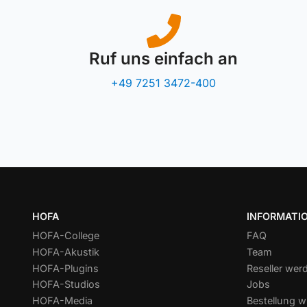
Ruf uns einfach an
+49 7251 3472-400
HOFA
INFORMATI
HOFA-College
FAQ
HOFA-Akustik
Team
HOFA-Plugins
Reseller wer
HOFA-Studios
Jobs
HOFA-Media
Bestellung w