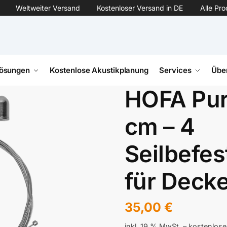
Weltweiter Versand
Kostenloser Versand in DE
Alle Pr
ösungen
Kostenlose Akustikplanung
Services
Übe
HOFA Pur
cm – 4
Seilbefe
für Deck
35,00
€
inkl. 19 % MwSt.
– kostenlose