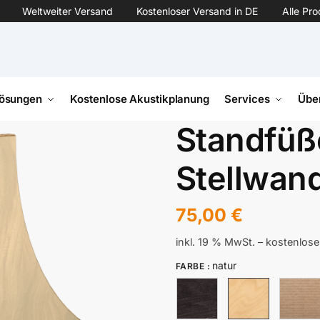
Weltweiter Versand
Kostenloser Versand in DE
Alle Pr
ösungen
Kostenlose Akustikplanung
Services
Übe
Standfüß
Stellwan
75,00
€
inkl. 19 % MwSt.
– kostenlose
natur
FARBE
: