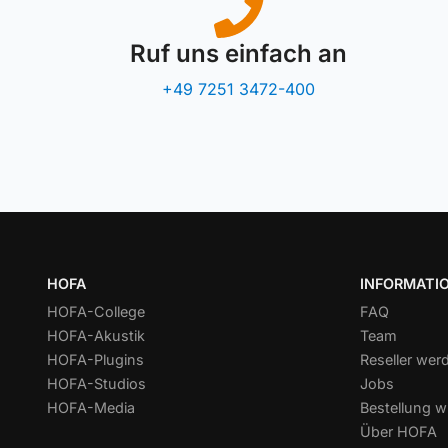
Ruf uns einfach an
+49 7251 3472-400
HOFA
INFORMATI
HOFA-College
FAQ
HOFA-Akustik
Team
HOFA-Plugins
Reseller wer
HOFA-Studios
Jobs
HOFA-Media
Bestellung w
Über HOFA