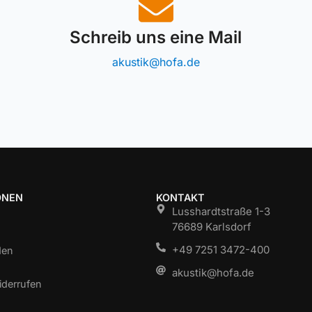
Schreib uns eine Mail
akustik@hofa.de
ONEN
KONTAKT
Lusshardtstraße 1-3
76689 Karlsdorf
+49 7251 3472-400
den
akustik@hofa.de
iderrufen