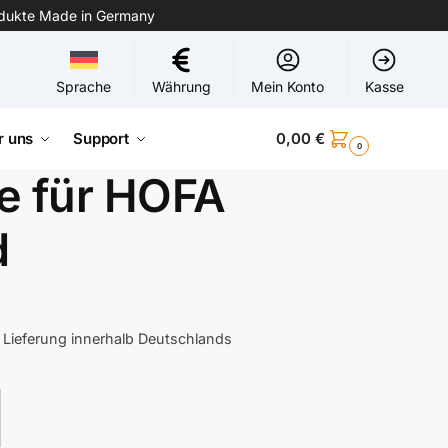
odukte Made in Germany
Sprache
Währung
Mein Konto
Kasse
r uns
Support
0,00
€
0
e für HOFA
d
 Lieferung innerhalb Deutschlands