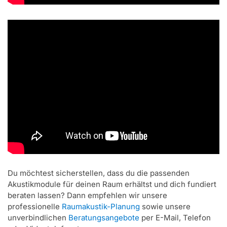
Du möchtest sicherstellen, dass du die passenden
Akustikmodule für deinen Raum erhältst und dich fundiert
beraten lassen? Dann empfehlen wir unsere
professionelle
Raumakustik-Planung
sowie unsere
unverbindlichen
Beratungsangebote
per E-Mail, Telefon