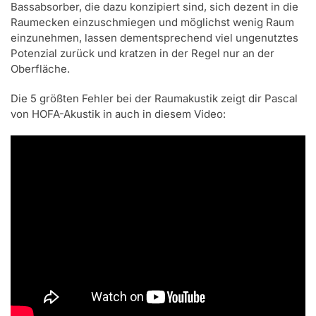
Bassabsorber, die dazu konzipiert sind, sich dezent in die
Raumecken einzuschmiegen und möglichst wenig Raum
einzunehmen, lassen dementsprechend viel ungenutztes
Potenzial zurück und kratzen in der Regel nur an der
Oberfläche.
Die 5 größten Fehler bei der Raumakustik zeigt dir Pascal
von HOFA-Akustik in auch in diesem Video: