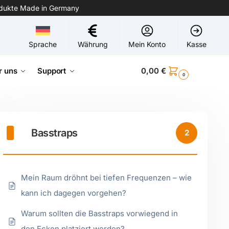
odukte Made in Germany
Sprache
Währung
Mein Konto
Kasse
r uns
Support
0,00
€
0
Basstraps
2
Mein Raum dröhnt bei tiefen Frequenzen – wie
kann ich dagegen vorgehen?
Warum sollten die Basstraps vorwiegend in
den Ecken platziert werden?