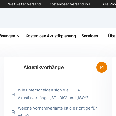
Weltweiter Versand
Kostenloser Versand in DE
Alle Pr
ösungen
Kostenlose Akustikplanung
Services
Übe
Akustikvorhänge
14
Wie unterscheiden sich die HOFA
Akustikvorhänge „STUDIO“ und „ISO“?
Welche Vorhangvariante ist die richtige für
mich?