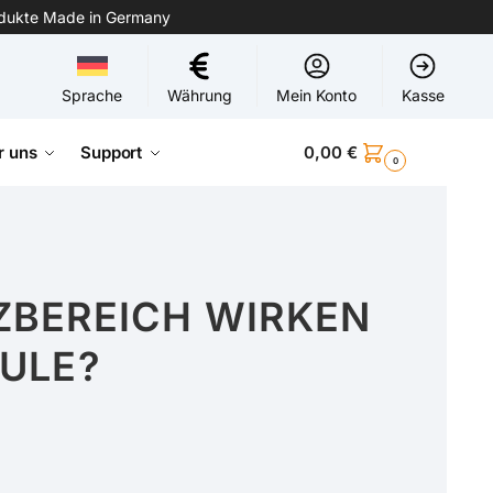
odukte Made in Germany
Sprache
Währung
Mein Konto
Kasse
r uns
Support
0,00
€
0
ZBEREICH WIRKEN
ULE?